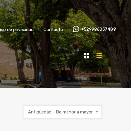
Aviso de privacidad
Contacto
+529996057489
iso de privacidad
Contacto
+529996057489
Antigüedad - De menor a mayor