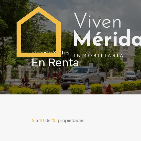
Property Status
En Renta
6
a
10
de
10
propiedades