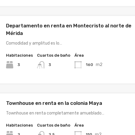
Departamento en renta en Montecristo al norte de
Mérida
Comodidad y amplitud es lo…
Habitaciones
Cuartos de baño
Área
m2
3
160
3
Townhouse en renta en la colonia Maya
Townhouse en renta completamente amueblado…
Habitaciones
Cuartos de baño
Área
m2
2
110
2.5