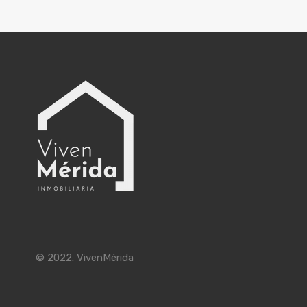
© 2022. VivenMérida