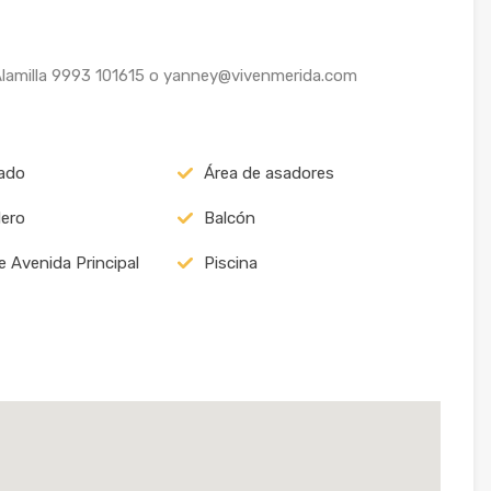
lamilla 9993 101615 o yanney@vivenmerida.com
ado
Área de asadores
ero
Balcón
e Avenida Principal
Piscina