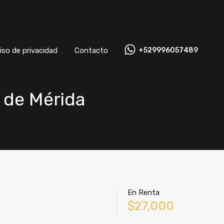
Aviso de privacidad
Contacto
+529996057489
iso de privacidad
Contacto
+529996057489
 de Mérida
En Renta
$27,000