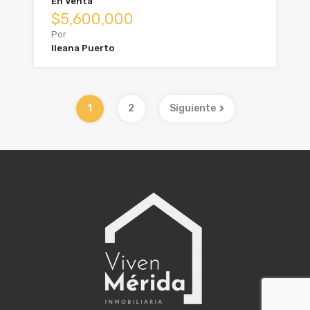
En Venta
$5,600,000
Por
Ileana Puerto
1
2
Siguiente