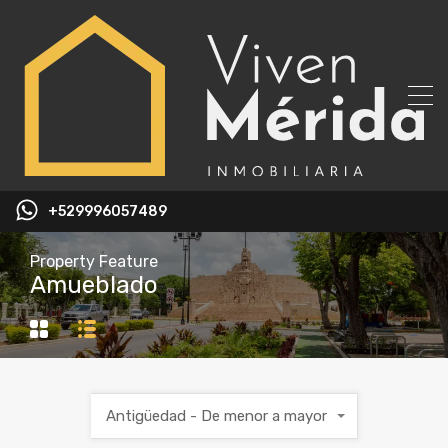
+529996057489
Property Feature
Amueblado
Antigüedad - De menor a mayor