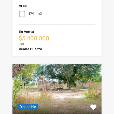
Área
m2
179
En Venta
$5,400,000
Por
Ileana Puerto
Disponible