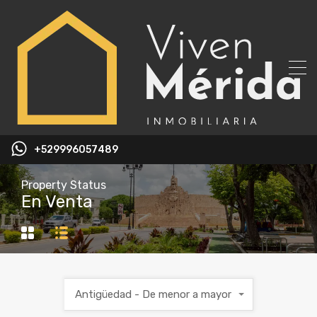
+529996057489
Property Status
En Venta
Antigüedad - De menor a mayor