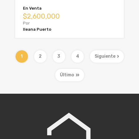
En Venta
$2,600,000
Por
Ileana Puerto
1
2
3
4
Siguiente
Último