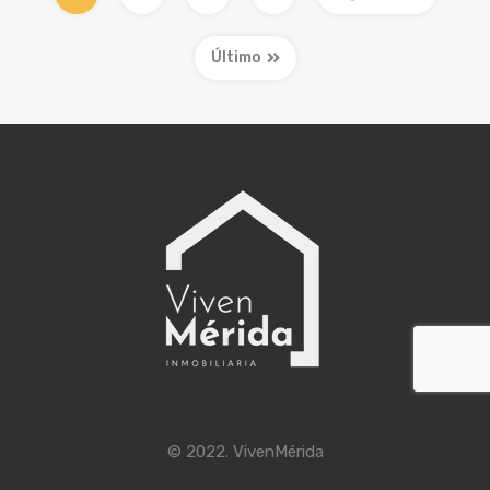
Último
© 2022. VivenMérida