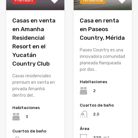
Premium
Tendencia
Casas en venta
Casa en renta
en Amanha
en Paseos
Residencial
Country, Mérida
Resort en el
Paseo Country es una
Yucatán
innovadora comunidad
Country Club
planeada flanqueada
por dos…
Casas residenciales
Habitaciones
premium en venta en
privada Amanhá
2
dentro del…
Cuartos de baño
Habitaciones
2.5
3
Área
Cuartos de baño
220
m2