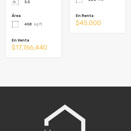
3.5
Área
En Renta
$45,000
458
sq ft
En Venta
$17,766,440