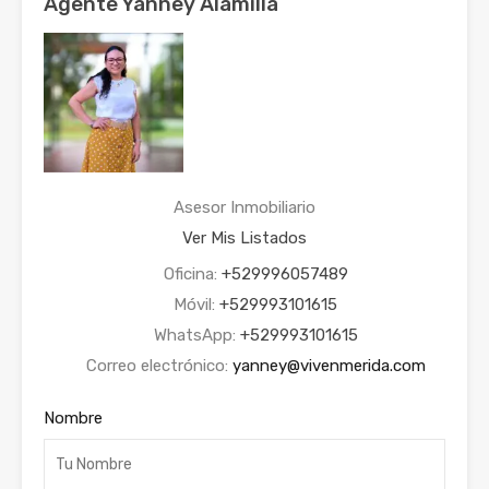
Agente Yanney Alamilla
Asesor Inmobiliario
Ver Mis Listados
Oficina:
+529996057489
Móvil:
+529993101615
WhatsApp:
+529993101615
Correo electrónico:
yanney@vivenmerida.com
Nombre