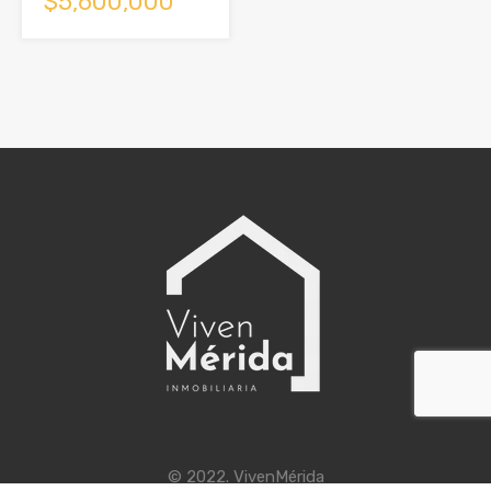
$5,600,000
© 2022. VivenMérida