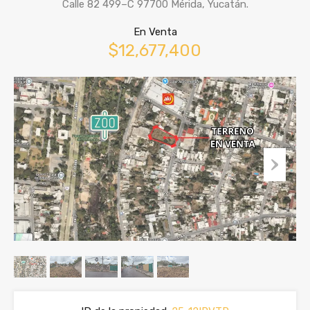
Calle 82 499–C 97700 Mérida, Yucatán.
En Venta
$12,677,400