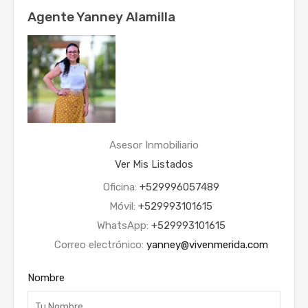
Agente Yanney Alamilla
Asesor Inmobiliario
Ver Mis Listados
Oficina:
+529996057489
Móvil:
+529993101615
WhatsApp:
+529993101615
Correo electrónico:
yanney@vivenmerida.com
Nombre