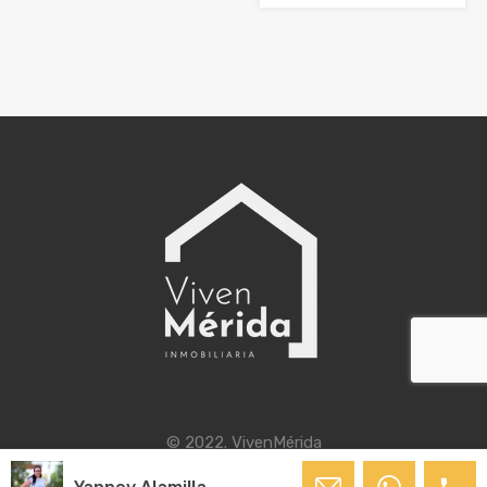
© 2022. VivenMérida