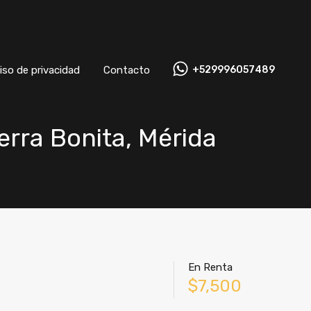
Aviso de privacidad
Contacto
+529996057489
iso de privacidad
Contacto
+529996057489
erra Bonita, Mérida
En Renta
$7,500