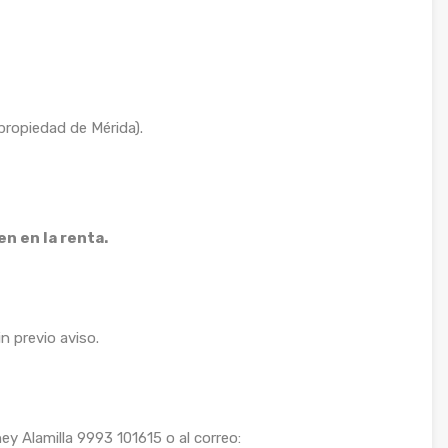
propiedad de Mérida).
n en la renta.
n previo aviso.
 Alamilla 9993 101615 o al correo: