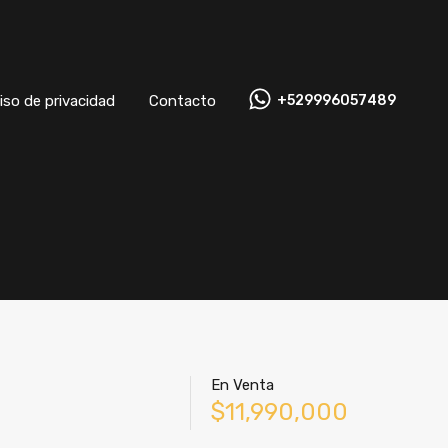
Aviso de privacidad
Contacto
+529996057489
iso de privacidad
Contacto
+529996057489
En Venta
$11,990,000