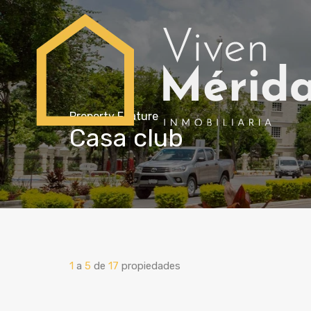
Property Feature
Casa club
1
a
5
de
17
propiedades