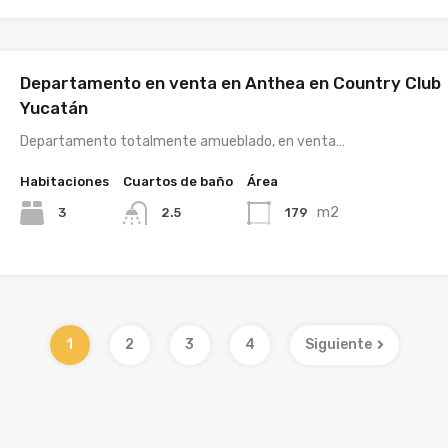
Departamento en venta en Anthea en Country Club
Yucatán
Departamento totalmente amueblado, en venta…
Habitaciones
Cuartos de baño
Área
m2
3
179
2.5
1
2
3
4
Siguiente