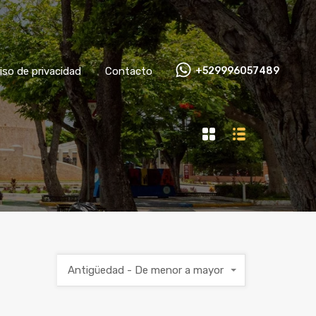
Aviso de privacidad
Contacto
+529996057489
iso de privacidad
Contacto
+529996057489
Antigüedad - De menor a mayor