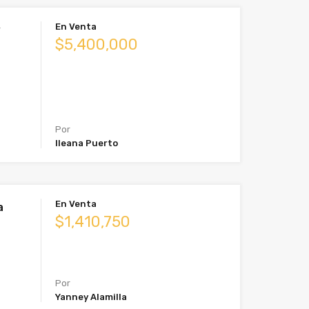
En Venta
y
$5,400,000
Por
Ileana Puerto
En Venta
a
$1,410,750
Por
Yanney Alamilla