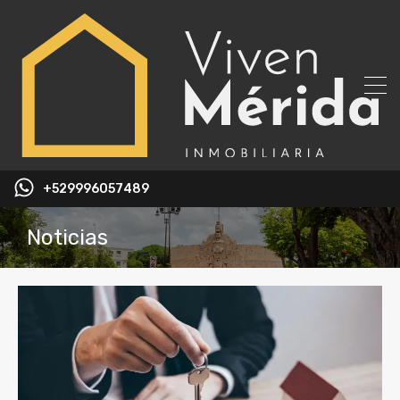
+529996057489
Noticias