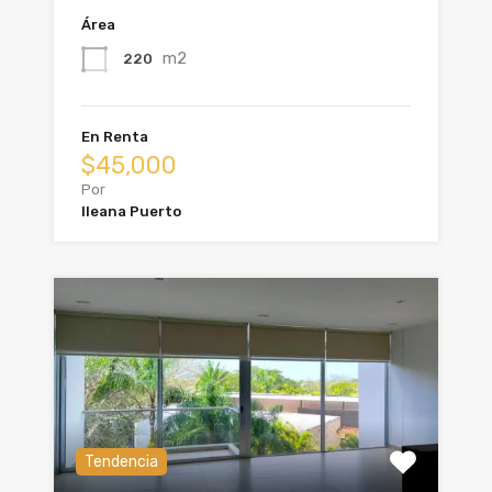
Área
m2
220
En Renta
$45,000
Por
Ileana Puerto
Tendencia