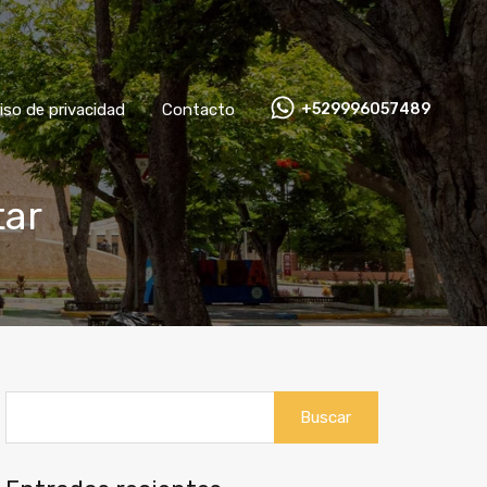
Aviso de privacidad
Contacto
+529996057489
iso de privacidad
Contacto
+529996057489
tar
Buscar: