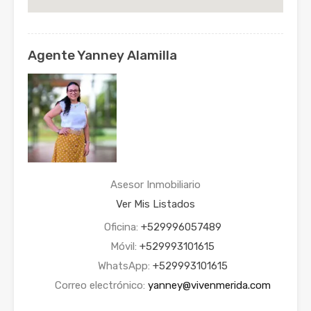
Agente Yanney Alamilla
Asesor Inmobiliario
Ver Mis Listados
Oficina:
+529996057489
Móvil:
+529993101615
WhatsApp:
+529993101615
Correo electrónico:
yanney@vivenmerida.com