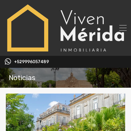
+529996057489
Noticias