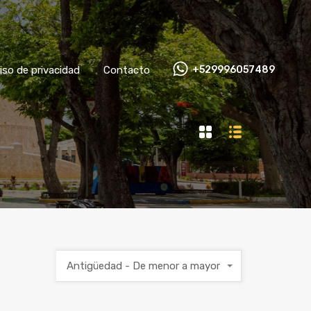
Aviso de privacidad
Contacto
+529996057489
iso de privacidad
Contacto
+529996057489
Antigüedad - De menor a mayor